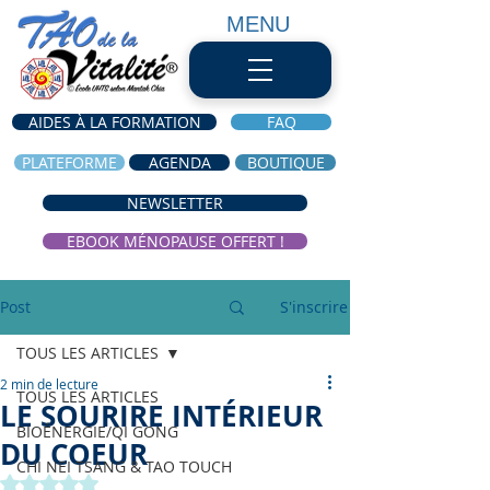
MENU
AIDES À LA FORMATION
FAQ
PLATEFORME
AGENDA
BOUTIQUE
NEWSLETTER
EBOOK MÉNOPAUSE OFFERT !
Post
S'inscrire
TOUS LES ARTICLES
2 min de lecture
TOUS LES ARTICLES
LE SOURIRE INTÉRIEUR
BIOÉNERGIE/QI GONG
DU COEUR
CHI NEI TSANG & TAO TOUCH
Noté NaN étoiles sur 5.