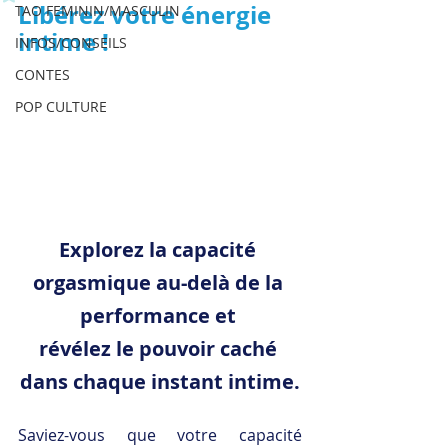
Libérez votre énergie 
TAO FEMININ/MASCULIN
intime !
INFOS/CONSEILS
CONTES
POP CULTURE
Explorez la capacité 
orgasmique au-delà de la 
performance et 
révélez le pouvoir caché 
dans chaque instant intime.
Saviez-vous que votre capacité 