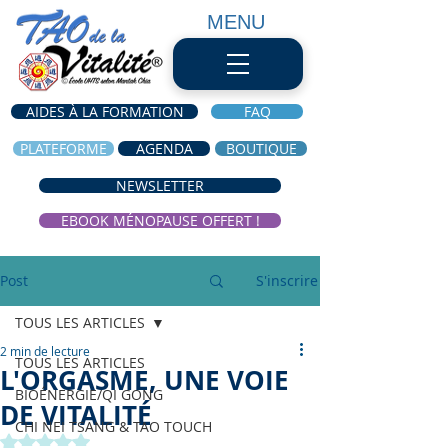
MENU
AIDES À LA FORMATION
FAQ
PLATEFORME
AGENDA
BOUTIQUE
NEWSLETTER
EBOOK MÉNOPAUSE OFFERT !
Post
S'inscrire
TOUS LES ARTICLES
2 min de lecture
TOUS LES ARTICLES
L'ORGASME, UNE VOIE
BIOÉNERGIE/QI GONG
DE VITALITÉ
CHI NEI TSANG & TAO TOUCH
Noté NaN étoiles sur 5.