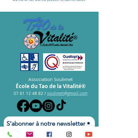
Taoïstes)
- CHI NEI TSANG ET TAO TOUCH (Massage
du ventre et des organes internes)
- TAO DE L'AMOUR CURATIF OU DELA
JOUVENCE (Pour les hommes, les femmes
et les couples)
Association Soulimet
École du Tao de la Vitalité®
07 61 12 48 82
/
s
oulimet@gmail.com
S'abonner à notre newsletter • 
Ne manquez rien !