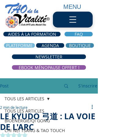
MENU
AIDES À LA FORMATION
FAQ
PLATEFORME
AGENDA
BOUTIQUE
NEWSLETTER
EBOOK MÉNOPAUSE OFFERT !
Post
S'inscrire
TOUS LES ARTICLES
2 min de lecture
TOUS LES ARTICLES
LE KYUDO 弓道 : LA VOIE
BIOÉNERGIE/QI GONG
DE L'ARC
CHI NEI TSANG & TAO TOUCH
Noté NaN étoiles sur 5.