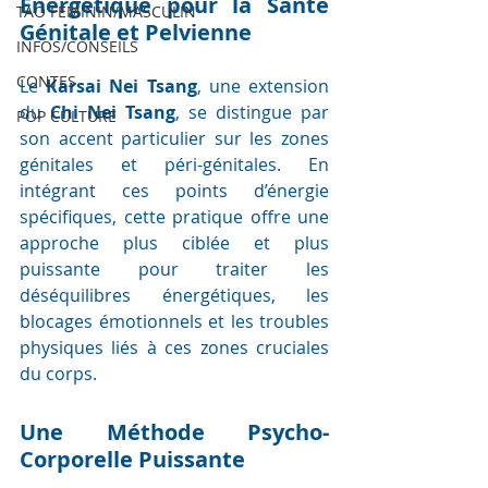
Énergétique pour la Santé 
TAO FEMININ/MASCULIN
Génitale et Pelvienne
INFOS/CONSEILS
CONTES
Le 
Karsai Nei Tsang
, une extension 
du 
Chi Nei Tsang
, se distingue par 
POP CULTURE
son accent particulier sur les zones 
génitales et péri-génitales. En 
intégrant ces points d’énergie 
spécifiques, cette pratique offre une 
approche plus ciblée et plus 
puissante pour traiter les 
déséquilibres énergétiques, les 
blocages émotionnels et les troubles 
physiques liés à ces zones cruciales 
du corps.
Une Méthode Psycho-
Corporelle Puissante