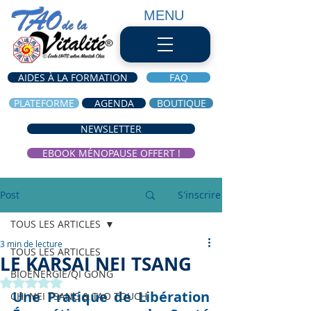
MENU
AIDES À LA FORMATION
FAQ
PLATEFORME
AGENDA
BOUTIQUE
NEWSLETTER
EBOOK MÉNOPAUSE OFFERT !
Post
S'inscrire
TOUS LES ARTICLES
3 min de lecture
TOUS LES ARTICLES
LE KARSAI NEI TSANG
BIOÉNERGIE/QI GONG
Noté NaN étoiles sur 5.
Une Pratique de Libération 
CHI NEI TSANG & TAO TOUCH