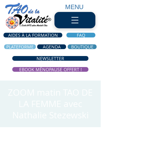
MENU
AIDES À LA FORMATION
FAQ
PLATEFORME
AGENDA
BOUTIQUE
NEWSLETTER
EBOOK MÉNOPAUSE OFFERT !
ZOOM matin TAO DE
LA FEMME avec
Nathalie Stezewski
Heure et lieu