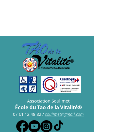
Prix
15,00 €
Association Soulimet
École du Tao de la Vitalité®
07 61 12 48 82
/
s
oulimet@gmail.com