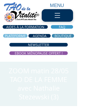
MENU
AIDES À LA FORMATION
FAQ
PLATEFORME
AGENDA
BOUTIQUE
NEWSLETTER
EBOOK MÉNOPAUSE OFFERT !
ZOOM matin 28/05
TAO DE LA FEMME
avec Nathalie
Stezewski (3)