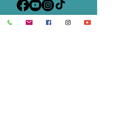
S'abonner à notre newsletter • 
Ne manquez rien !
E-mail
*
Rejoindre le groupe
Je souhaite m'abonner à votre 
liste de diffusion.
Ecole partenaire de
Universal Tao France
&
du
TAO Garden de Chiang Maï
en Thailande -
Health Spa Resort de Maître Mantak Chia
CATEGORIE JURIDIQUE : 9220 / APE - 85.51Z /
N° de Siret :
488 262 106 00039
/ Enregistrée
sous le
93840436584