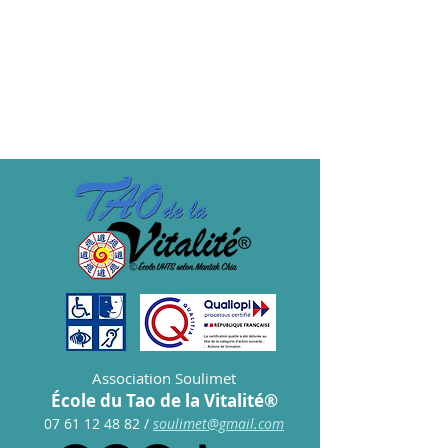
TARIF ADHERENT
Prix
15,00 €
Association Soulimet
École du Tao de la Vitalité®
07 61 12 48 82
/
s
oulimet@gmail.com