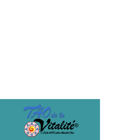
Vente expirée
Type de billet
FORFAIT 4 COURS F
ADHERENT
Cycle de 4 cours : Dates 03 - 10 - 17 - 24 
Février 2021

19h15 / 20h15
Prix
40,00 €