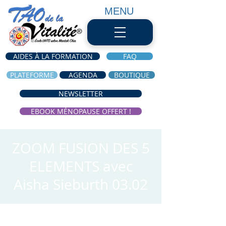
MENU
AIDES À LA FORMATION
FAQ
PLATEFORME
AGENDA
BOUTIQUE
NEWSLETTER
EBOOK MÉNOPAUSE OFFERT !
ZOOM FUSION DES 5
ELEMENTS avec
Aisha Sieburth 03.02
Heure et lieu