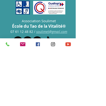
Association Soulimet
École du Tao de la Vitalité®
07 61 12 48 82
/
s
oulimet@gmail.com
S'abonner à notre newsletter • 
Ne manquez rien !
E-mail
*
Rejoindre le groupe
Je souhaite m'abonner à votre 
liste de diffusion.