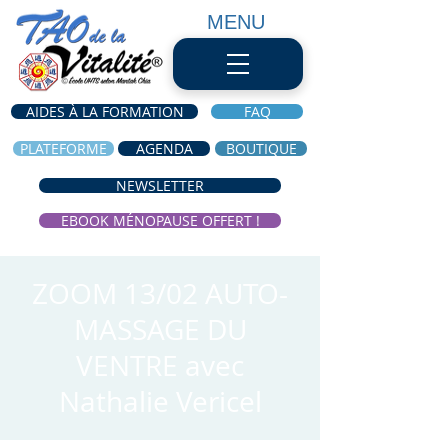
MENU
AIDES À LA FORMATION
FAQ
PLATEFORME
AGENDA
BOUTIQUE
NEWSLETTER
EBOOK MÉNOPAUSE OFFERT !
ZOOM 13/02 AUTO-
MASSAGE DU
VENTRE avec
Nathalie Vericel