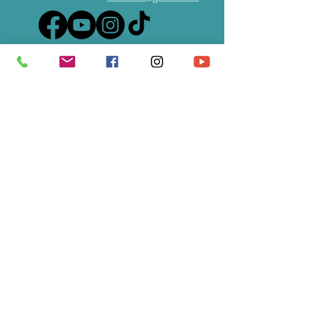
S'abonner à notre newsletter • 
Ne manquez rien !
E-mail
*
Rejoindre le groupe
Je souhaite m'abonner à votre 
liste de diffusion.
Ecole partenaire de
Universal Tao France
&
du
TAO Garden de Chiang Maï
en Thailande -
Health Spa Resort de Maître Mantak Chia
CATEGORIE JURIDIQUE : 9220 / APE - 85.51Z /
N° de Siret :
488 262 106 00039
/ Enregistrée
sous le
93840436584