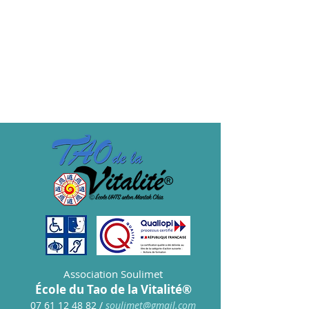
Type de billet
LE COURS TARIF ADHERENT
Prix
15,00 €
Association Soulimet
École du Tao de la Vitalité®
07 61 12 48 82
/
s
oulimet@gmail.com