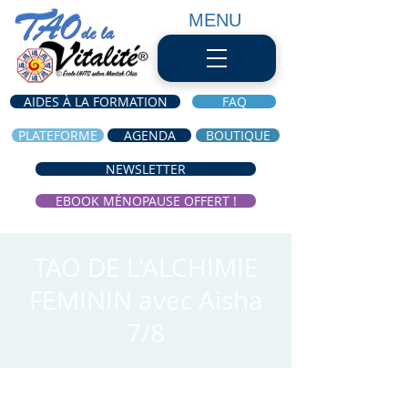
MENU
AIDES À LA FORMATION
FAQ
PLATEFORME
AGENDA
BOUTIQUE
NEWSLETTER
EBOOK MÉNOPAUSE OFFERT !
TAO DE L'ALCHIMIE
FEMININ avec Aisha
7/8
Heure et lieu