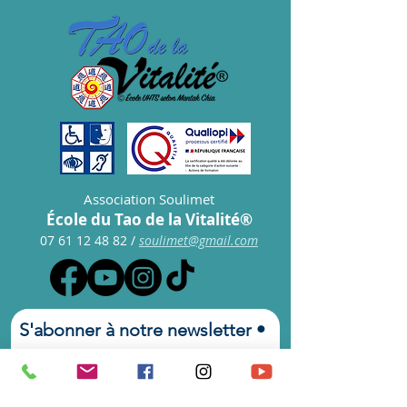
Association Soulimet
École du Tao de la Vitalité®
07 61 12 48 82
/
s
oulimet@gmail.com
S'abonner à notre newsletter • 
Ne manquez rien !
E-mail
*