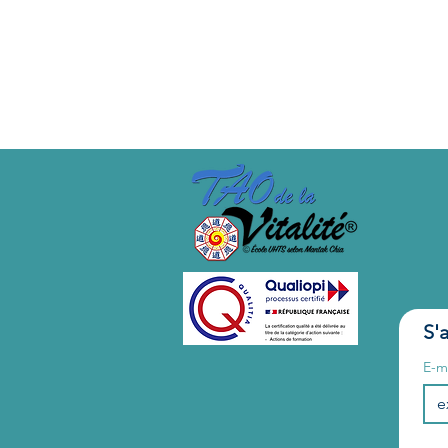
Muscles d’amour et l’Œuf de 
S'
E-m