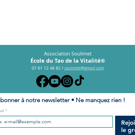
jade.
Association Soulimet
École du Tao de la Vitalité®
07 61 12 48 82
/
s
oulimet@gmail.com
abonner à notre newsletter • Ne manquez rien !
ail
*
Rejo
le g