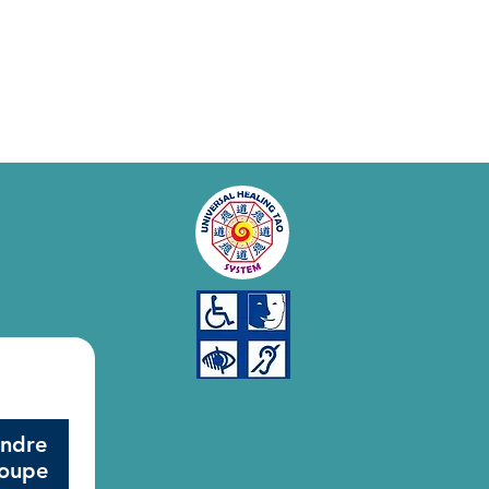
indre
roupe