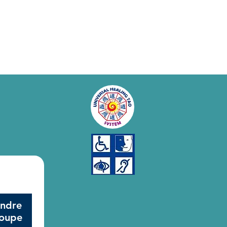
indre
roupe