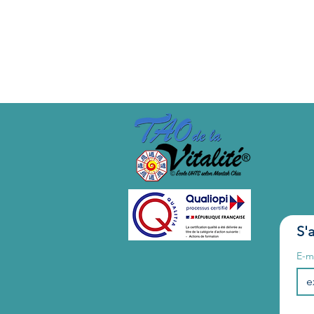
Stage fait une 3ème fois. Hor
S'
E-m