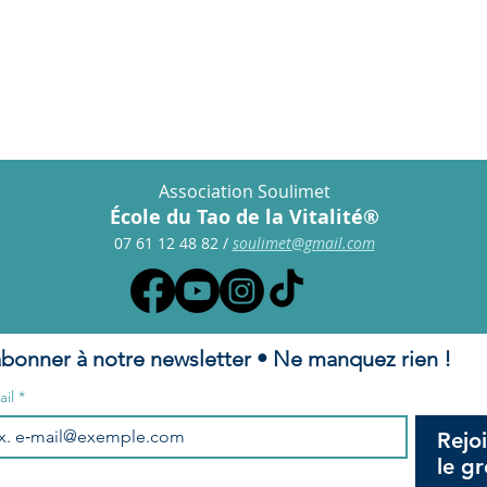
s frais de pension.
Association Soulimet
École du Tao de la Vitalité®
07 61 12 48 82
/
s
oulimet@gmail.com
abonner à notre newsletter • Ne manquez rien !
ail
*
Rejo
le g