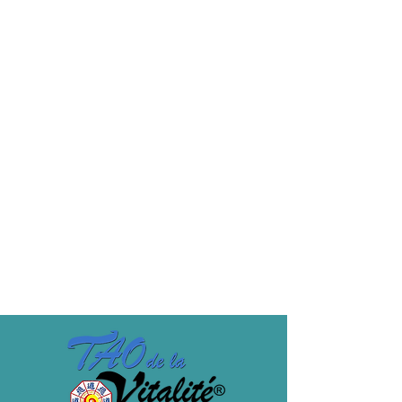
364,00 €
Vente expirée
Type de billet
MF1 TARIF -30%
Stage fait une 3ème fois. Hors frais de 
pension.
Prix
318,50 €