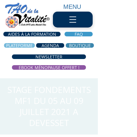
MENU
AIDES À LA FORMATION
FAQ
PLATEFORME
AGENDA
BOUTIQUE
NEWSLETTER
EBOOK MÉNOPAUSE OFFERT !
STAGE FONDEMENTS
MF1 DU 05 AU 09
JUILLET 2021 A
DEVESSET