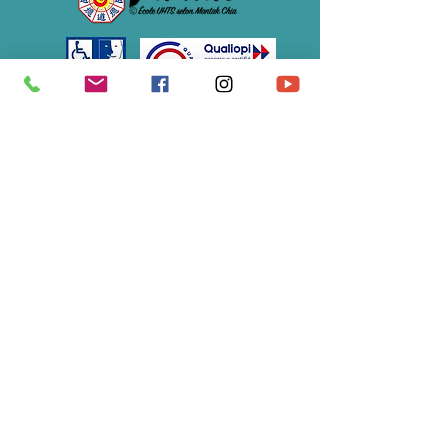
Association Soulimet
École du Tao de la Vitalité®
07 61 12 48 82
/
s
oulimet@gmail.com
S'abonner à notre newsletter • 
Ne manquez rien !
E-mail
*
Rejoindre le groupe
Je souhaite m'abonner à votre 