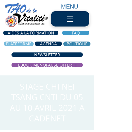
MENU
AIDES À LA FORMATION
FAQ
PLATEFORME
AGENDA
BOUTIQUE
NEWSLETTER
EBOOK MÉNOPAUSE OFFERT !
STAGE CHI NEI
TSANG CNTI DU 05
AU 10 AVRIL 2021 A
CADENET