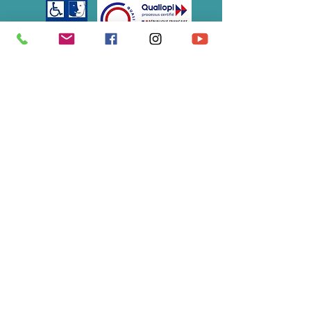
Association Soulimet
École du Tao de la Vitalité®
07 61 12 48 82
/
s
oulimet@gmail.com
S'abonner à notre newsletter • 
Ne manquez rien !
E-mail
*
Rejoindre le groupe
Je souhaite m'abonner à votre 
liste de diffusion.