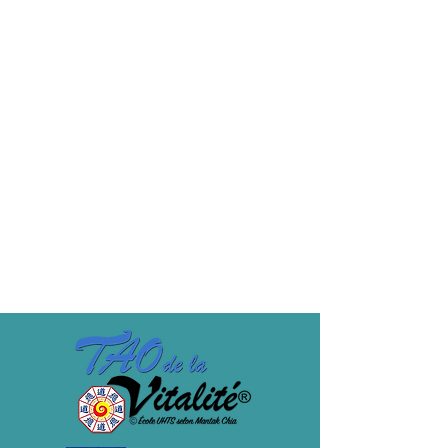
Vente expirée
Type de billet
CNTI TARIF -30%
Stage fait une 3ème fois. Hors frais de 
pension.
Prix
318,50 €