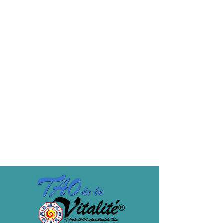
12,00 €
Vente expirée
Type de billet
Billet 1 cours tarif adhérent
Soit le Mercredi 7 - 14 - 21 ou 28 - Avril 
2021- 19h15/20h15
Prix
10,00 €