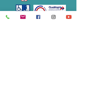
Association Soulimet
École du Tao de la Vitalité®
07 61 12 48 82
/
s
oulimet@gmail.com
S'abonner à notre newsletter • 
Ne manquez rien !
E-mail
*
Rejoindre le groupe
Je souhaite m'abonner à votre 
liste de diffusion.