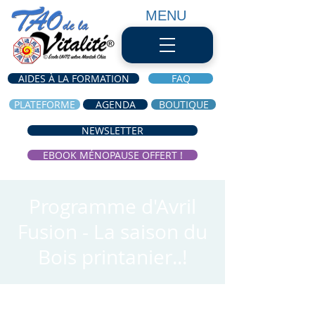
MENU
AIDES À LA FORMATION
FAQ
PLATEFORME
AGENDA
BOUTIQUE
NEWSLETTER
EBOOK MÉNOPAUSE OFFERT !
Programme d'Avril
Fusion - La saison du
Bois printanier..!
Heure et lieu