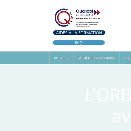
AIDES À LA FORMATION
FAQ
ACCUEIL
SUIVI PERSONNALISÉ
FOR
L'OR
av