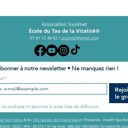
Association Soulimet
École du Tao de la Vitalité®
07 61 12 48 82
/
s
oulimet@gmail.com
abonner à notre newsletter • Ne manquez rien !
ail
*
Rejo
le g
Je souhaite m'abonner à votre liste de diffusion.
sal Tao France
& du
TAO Garden de Chiang Maï
en Thailande - Health Spa Re
QUE : 9220 / APE - 85.51Z / N° de Siret : 488 262 106 00039 / Enregistrée so