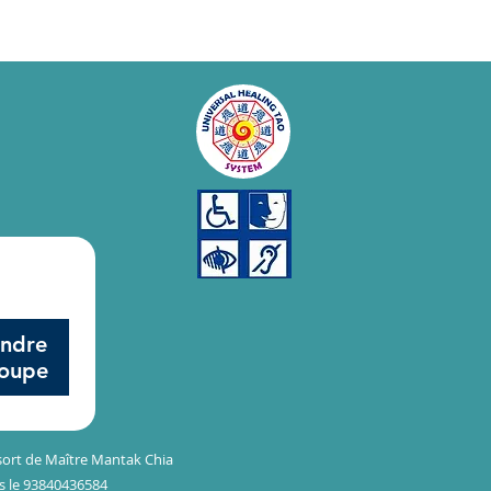
indre
roupe
sort de Maître Mantak Chia
us le 93840436584