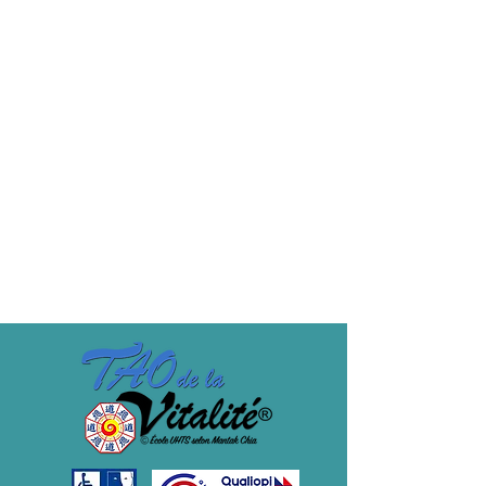
Billets
Vente expirée
Type de billet
essai
Prix
0,00 €