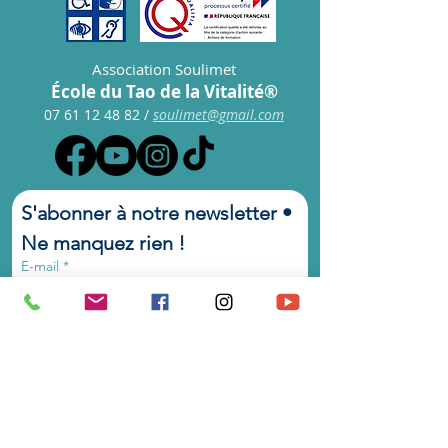
Association Soulimet
École du Tao de la Vitalité®
07 61 12 48 82
/
s
oulimet@gmail.com
S'abonner à notre newsletter • 
Ne manquez rien !
E-mail
*
Rejoindre le groupe
Je souhaite m'abonner à votre 
liste de diffusion.