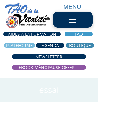
MENU
AIDES À LA FORMATION
FAQ
PLATEFORME
AGENDA
BOUTIQUE
NEWSLETTER
EBOOK MÉNOPAUSE OFFERT !
essai
Heure et lieu
27 janv. 2021, 13:00 UTC+1
zoom