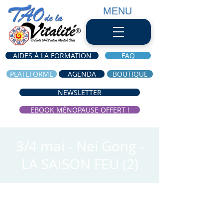
MENU
AIDES À LA FORMATION
FAQ
PLATEFORME
AGENDA
BOUTIQUE
NEWSLETTER
EBOOK MÉNOPAUSE OFFERT !
3/4 mai - Nei Gong -
LA SAISON FEU (2)
Heure et lieu
19 mai 2021, 18:00