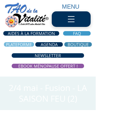
MENU
AIDES À LA FORMATION
FAQ
PLATEFORME
AGENDA
BOUTIQUE
NEWSLETTER
EBOOK MÉNOPAUSE OFFERT !
2/4 mai - Fusion - LA
SAISON FEU (2)
Heure et lieu
12 mai 2021, 19:15