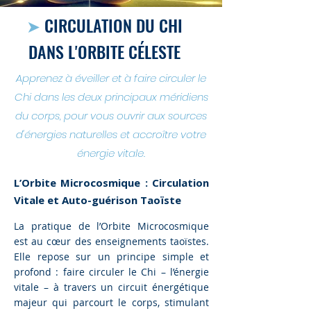
➤
CIRCULATION DU CHI
DANS L'ORBITE CÉLESTE
Apprenez à éveiller et à faire circuler le
Chi dans les deux principaux méridiens
du corps, pour vous ouvrir aux sources
d'énergies naturelles et accroître votre
énergie vitale.
L’Orbite Microcosmique : Circulation
Vitale et Auto-guérison Taoïste
La pratique de l’Orbite Microcosmique
est au cœur des enseignements taoïstes.
Elle repose sur un principe simple et
profond : faire circuler le Chi – l’énergie
vitale – à travers un circuit énergétique
majeur qui parcourt le corps, stimulant