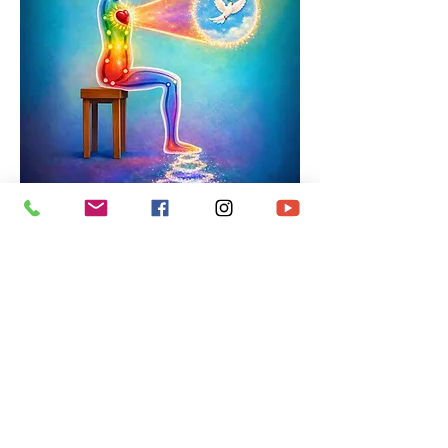
1) Le Vaisseau Conception
(Ren Mai)
Le Ren Mai circule le long de la ligne
médiane à l’avant du corps, du périnée
jusqu’au menton. Associé à l’énergie
Yin, il nourrit les organes internes et
soutient la régénération. Il est lié au
système reproducteur et à l’aspect
nourrissant et protecteur de l’énergie